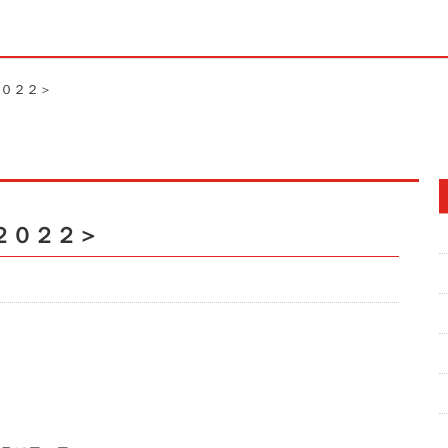
０２２＞
２０２２＞