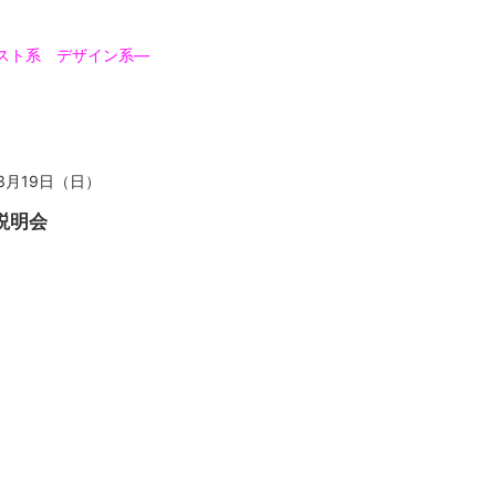
スト系 デザイン系―
3月19日（日）
説明会