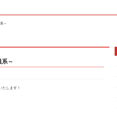
系～
員系～
いたします！