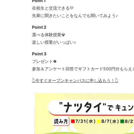
Point 1
在校生と交流できる💛
先輩に聞きたいことをなんでも聞いてみよう♪
Point 2
選べる体験授業💎
楽しい授業がいっぱい♪
Point 3
プレゼント🍀
参加＆アンケート回答でギフトカード500円分もらえ
👆今すぐオープンキャンパスに申し込もう！👆