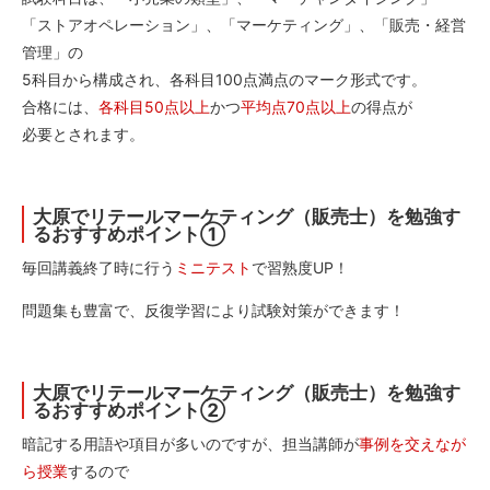
「ストアオペレーション」、「マーケティング」、「販売・経営
管理」の
5科目から構成され、各科目100点満点のマーク形式です。
合格には、
各科目50点以上
かつ
平均点70点以上
の得点が
必要とされます。
大原でリテールマーケティング（販売士）を勉強す
るおすすめポイント①
毎回講義終了時に行う
ミニテスト
で習熟度UP！
問題集も豊富で、反復学習により試験対策ができます！
大原でリテールマーケティング（販売士）を勉強す
るおすすめポイント②
暗記する用語や項目が多いのですが、担当講師が
事例を交えなが
ら授業
するので