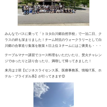
みんなでバスに乗って「トヨタ白川郷自然学校」で一泊二日、ク
ラスの絆も深まりました！チーム対抗のウォークラリーとして白
川郷の合掌造り集落を散策🚶🏻上位３チームにはご褒美も・・・
テーブルマナー講習でコース料理をいただいたり、焚火チャレン
ジでゆったりと語り合ったり、満喫して帰ってきました！
来月は２班【ビジネスライセンス系、医療事務系、情報IT系、ホ
テル・ブライダル系】が行ってきます😊