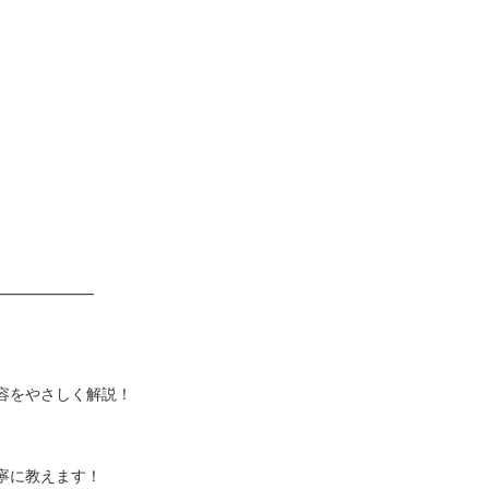
——————–
容をやさしく解説！
寧に教えます！