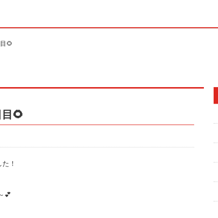
目🌻
目🌻
した！
💕